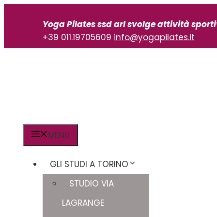
Vai
al
Yoga Pilates ssd arl svolge attività sport
contenuto
+39 011.19705609
info@yogapilates.it
MENU
GLI STUDI A TORINO
STUDIO VIA
LAGRANGE