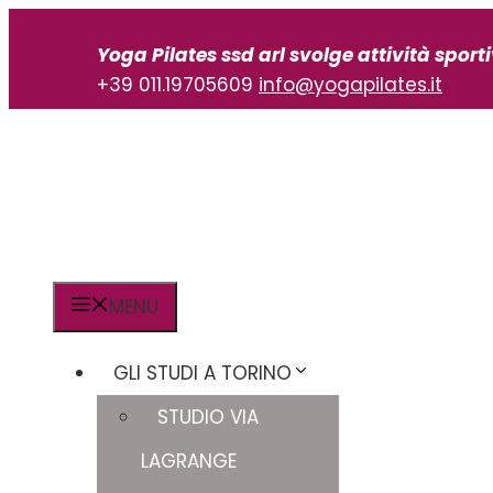
Vai
al
Yoga Pilates ssd arl svolge attività sport
contenuto
+39 011.19705609
info@yogapilates.it
MENU
GLI STUDI A TORINO
STUDIO VIA
LAGRANGE