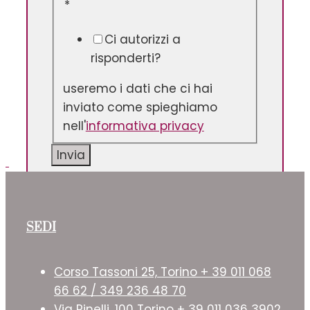
*
Ci autorizzi a
risponderti?
useremo i dati che ci hai
inviato come spieghiamo
nell'
informativa privacy
Invia
SEDI
Corso Tassoni 25, Torino + 39 011 068
66 62 / 349 236 48 70
Via Pinelli, 100 Torino + 39 011 036 3902