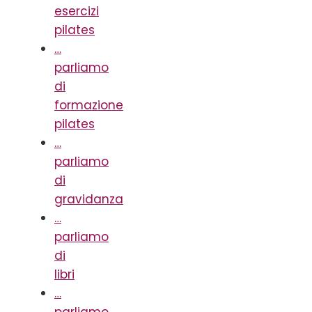
esercizi
pilates
…
parliamo
di
formazione
pilates
…
parliamo
di
gravidanza
…
parliamo
di
libri
…