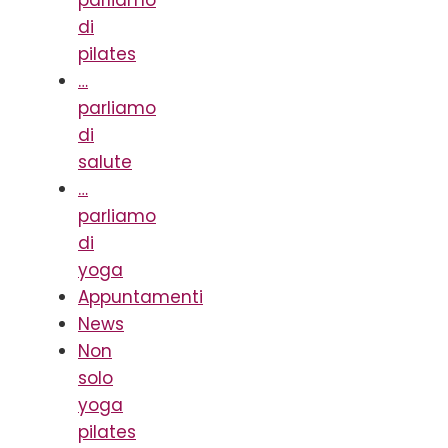
parliamo
di
pilates
…
parliamo
di
salute
…
parliamo
di
yoga
Appuntamenti
News
Non
solo
yoga
pilates