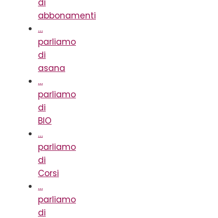
di
abbonamenti
…
parliamo
di
asana
…
parliamo
di
BIO
…
parliamo
di
Corsi
…
parliamo
di