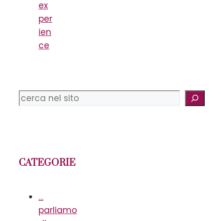
ex
per
ien
ce
Cerca
CATEGORIE
…
parliamo